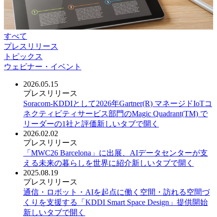
すべて
プレスリリース
トピックス
ウェビナー・イベント
2026.05.15
プレスリリース
Soracom-KDDIとして2026年Gartner(R) マネージドIoTコ
ネクティビティサービス部門のMagic Quadrant(TM) で
リーダーの1社と評価
新しいタブで開く
2026.02.02
プレスリリース
「MWC26 Barcelona」に出展、AIデータセンターが支
える未来の暮らしを世界に紹介
新しいタブで開く
2025.08.19
プレスリリース
通信・ロボット・AIを起点に働く空間・訪れる空間づ
くりを支援する「KDDI Smart Space Design」提供開始
新しいタブで開く